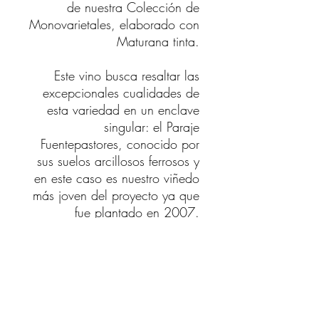
de nuestra Colección de
Monovarietales, elaborado con
Maturana tinta.
Este vino busca resaltar las
excepcionales cualidades de
esta variedad en un enclave
singular: el Paraje
Fuentepastores, conocido por
sus suelos arcillosos ferrosos y
en este caso es nuestro viñedo
más joven del proyecto ya que
fue plantado en 2007.
Hemos capturado la esencia
de la Maturana tinta para crear
un vino de gran personalidad,
que refleja la autenticidad y el
carácter distintivo de este