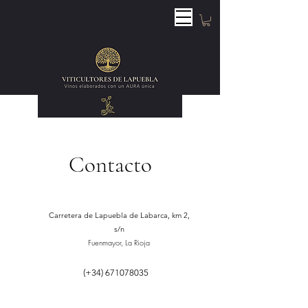
Contacto
Carretera de Lapuebla de Labarca, km 2,
s/n
Fuenmayor, La Rioja
(+34)
671078035